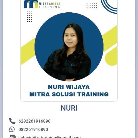
NURI
6282261916890
082261916890
solusimitratraining@gmail.com