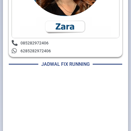
085282972406
6285282972406
JADWAL FIX RUNNING