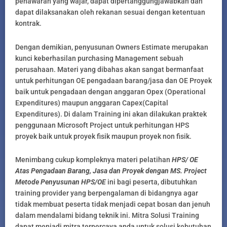
penawaran yang wajar, dapat dipertanggungjawabkan dan
dapat dilaksanakan oleh rekanan sesuai dengan ketentuan
kontrak.
Dengan demikian, penyusunan Owners Estimate merupakan
kunci keberhasilan purchasing Management sebuah
perusahaan. Materi yang dibahas akan sangat bermanfaat
untuk perhitungan OE pengadaan barang/jasa dan OE Proyek
baik untuk pengadaan dengan anggaran Opex (Operational
Expenditures) maupun anggaran Capex(Capital
Expenditures). Di dalam Training ini akan dilakukan praktek
penggunaan Microsoft Project untuk perhitungan HPS
proyek baik untuk proyek fisik maupun proyek non fisik.
Menimbang cukup kompleknya materi pelatihan
HPS/ OE
Atas Pengadaan Barang, Jasa dan Proyek dengan MS. Project
Metode Penyusunan HPS/OE
ini bagi peserta, dibutuhkan
training provider yang berpengalaman di bidangnya agar
tidak membuat peserta tidak menjadi cepat bosan dan jenuh
dalam mendalami bidang teknik ini. Mitra Solusi Training
dapat menjadi mitra terpercaya anda untuk solusi kebutuhan