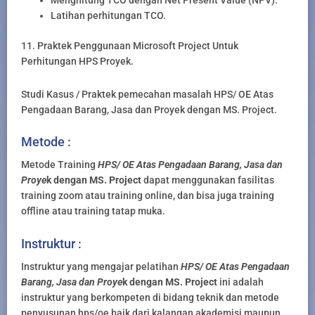
Menghitung TCO dengan Net Present Value (NPV).
Latihan perhitungan TCO.
11. Praktek Penggunaan Microsoft Project Untuk
Perhitungan HPS Proyek.
Studi Kasus / Praktek pemecahan masalah HPS/ OE Atas
Pengadaan Barang, Jasa dan Proyek dengan MS. Project.
Metode :
Metode Training
HPS/ OE Atas Pengadaan Barang, Jasa d
an
Proye
k dengan MS. Project
dapat menggunakan fasilitas
training zoom atau training online, dan bisa juga training
offline atau training tatap muka.
Instruktur :
Instruktur yang mengajar pelatihan
HPS/ OE Atas Pengadaan
Barang, Jasa d
an Proye
k dengan MS. Project
ini adalah
instruktur yang berkompeten di bidang teknik dan metode
penyusunan hps/oe baik dari kalangan akademisi maupun