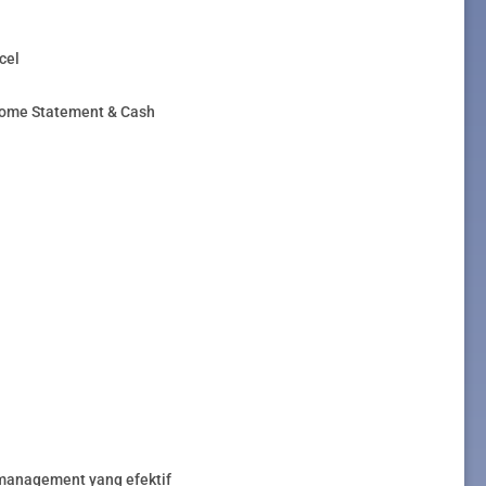
cel
come Statement & Cash
management yang efektif