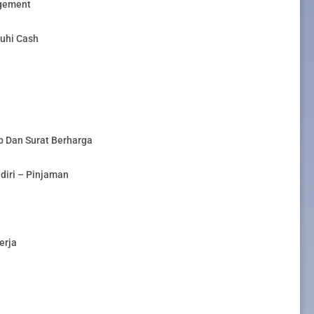
gement
ruhi Cash
ap Dan Surat Berharga
diri – Pinjaman
erja