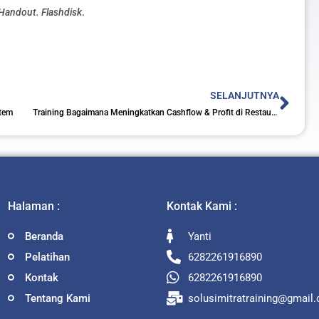
 Handout. Flashdisk
.
Nex
SELANJUTNYA
stem
Training Bagaimana Meningkatkan Cashflow & Profit di Restaurant
Halaman :
Kontak Kami :
Beranda
Yanti
Pelatihan
6282261916890
Kontak
6282261916890
Tentang Kami
solusimitratraining@gmail