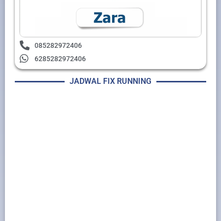
085282972406
6285282972406
JADWAL FIX RUNNING