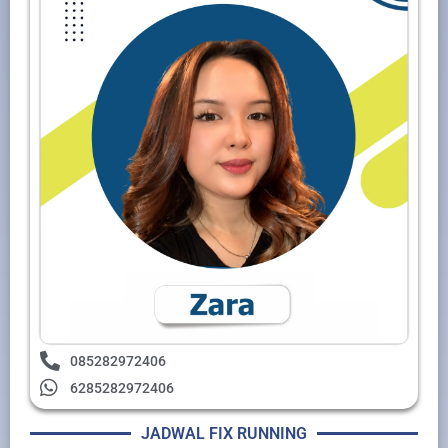
085282972406
6285282972406
JADWAL FIX RUNNING