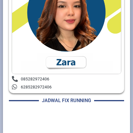
085282972406
6285282972406
JADWAL FIX RUNNING