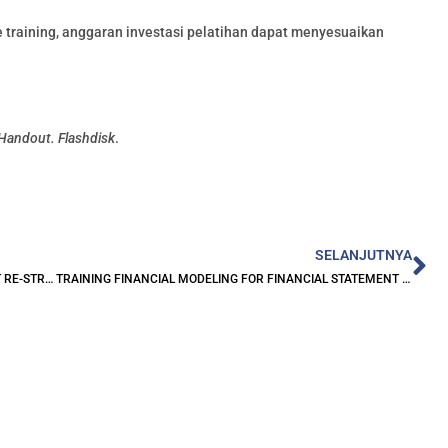
training, anggaran investasi pelatihan dapat menyesuaikan
 Handout. Flashdisk
.
Ne
SELANJUTNYA
TRAINING FINANCIAL MODELING FOR COMPANY DEBT RE-STRUCTURING USING MULTIPLE CASHFLOW CALCULATION METHOD TITH EXCEL, VBA & XCELCIUS
TRAINING FINANCIAL MODELING FOR FINANCIAL STATEMENT & INVESTMENT ANALYSIS