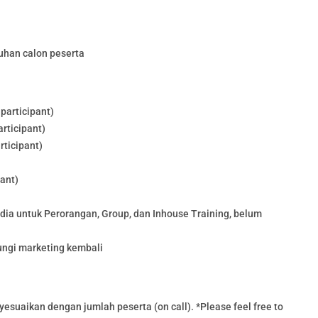
uhan calon peserta
participant)
rticipant)
rticipant)
pant)
edia untuk Perorangan, Group, dan Inhouse Training, belum
ungi marketing kembali
esuaikan dengan jumlah peserta (on call). *Please feel free to