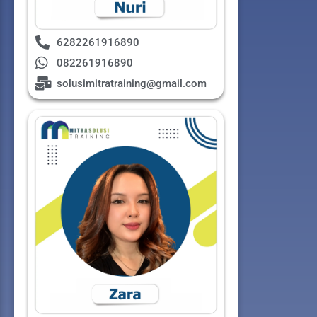
6282261916890
082261916890
solusimitratraining@gmail.com