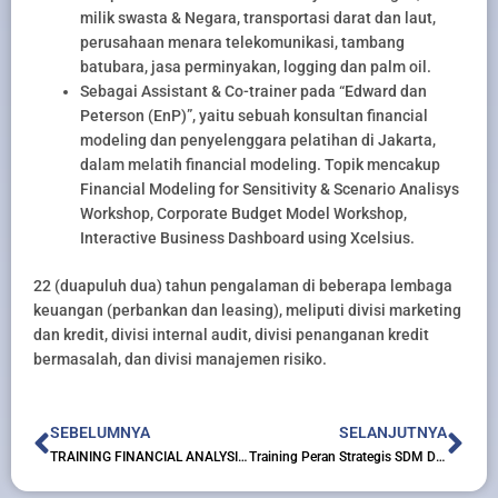
milik swasta & Negara, transportasi darat dan laut,
perusahaan menara telekomunikasi, tambang
batubara, jasa perminyakan, logging dan palm oil.
Sebagai Assistant & Co-trainer pada “Edward dan
Peterson (EnP)”, yaitu sebuah konsultan financial
modeling dan penyelenggara pelatihan di Jakarta,
dalam melatih financial modeling. Topik mencakup
Financial Modeling for Sensitivity & Scenario Analisys
Workshop, Corporate Budget Model Workshop,
Interactive Business Dashboard using Xcelsius.
22 (duapuluh dua) tahun pengalaman di beberapa lembaga
keuangan (perbankan dan leasing), meliputi divisi marketing
dan kredit, divisi internal audit, divisi penanganan kredit
bermasalah, dan divisi manajemen risiko.
Prev
Nex
SEBELUMNYA
SELANJUTNYA
TRAINING FINANCIAL ANALYSIS, PLANNING AND CONTROL
Training Peran Strategis SDM Dalam Mengembangkan Infrastruktur Organisasi