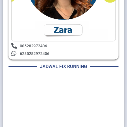
085282972406
6285282972406
JADWAL FIX RUNNING