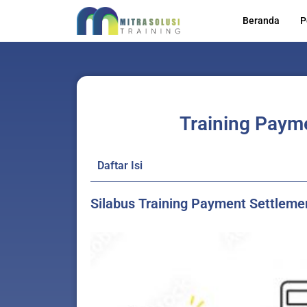
Skip
Beranda
P
to
content
Training Paym
Daftar Isi
Silabus Training Payment Settlem