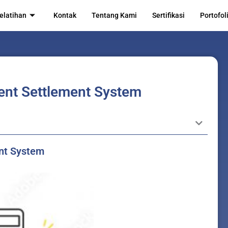
elatihan
Kontak
Tentang Kami
Sertifikasi
Portofol
ent Settlement System
ent System