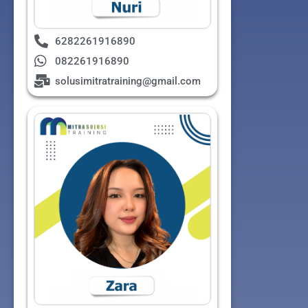
6282261916890
082261916890
solusimitratraining@gmail.com