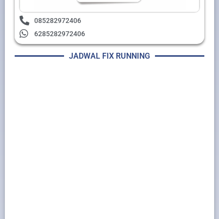
085282972406
6285282972406
JADWAL FIX RUNNING