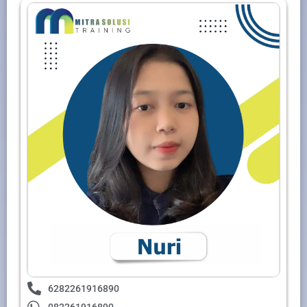
6282261916890
082261916890