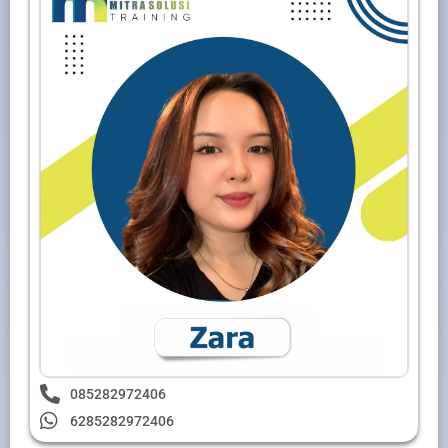
085282972406
6285282972406