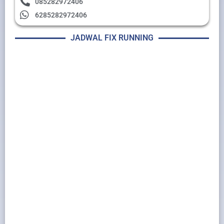
085282972406
6285282972406
JADWAL FIX RUNNING