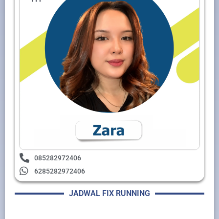
085282972406
6285282972406
JADWAL FIX RUNNING