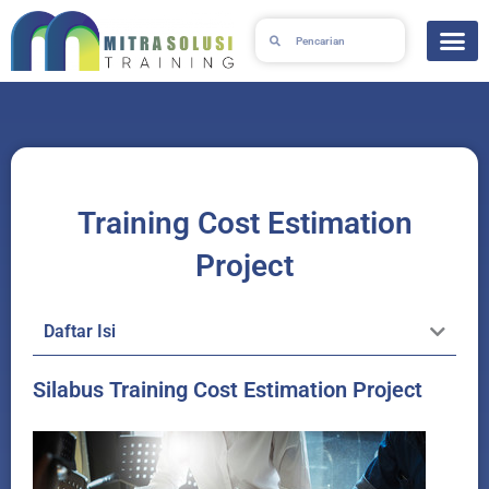
Skip
Search
Search
to
content
Training Cost Estimation
Project
Daftar Isi
Silabus Training Cost Estimation Project