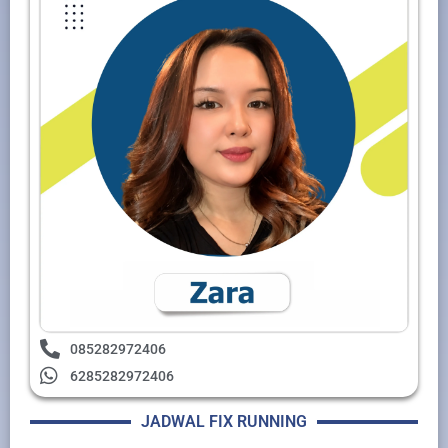
085282972406
6285282972406
JADWAL FIX RUNNING