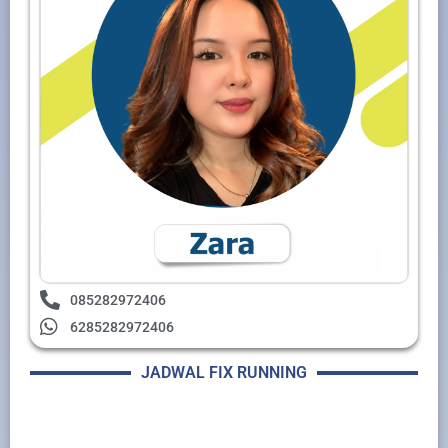
085282972406
6285282972406
JADWAL FIX RUNNING