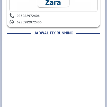
085282972406
6285282972406
JADWAL FIX RUNNING