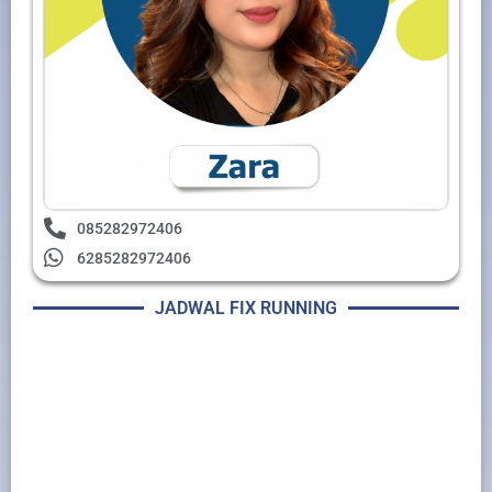
085282972406
6285282972406
JADWAL FIX RUNNING