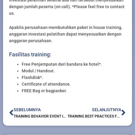
Investasi pelatihan selama dua hari tersebut menyesuaikan
dengan jumlah peserta (on call). *Please feel free to contact
us.
Apabila perusahaan membutuhkan paket in house training,
anggaran investasi pelatihan dapat menyesuaikan dengan
anggaran perusahaan.
Fasilitas training:
Free Penjemputan dari bandara ke hotel*.
Modul / Handout.
Flashdisk*.
Certificate of attendance.
FREE Bag or bagpacker.
Prev
Nex
SEBELUMNYA
SELANJUTNYA
TRAINING BEHAVIOR EVENT INTERVIEW TECHNIQU
TRAINING BEST PRACTICES FOR PERSONNEL & HR ASSISTANTS