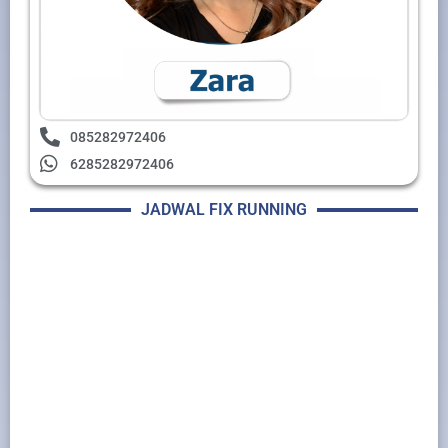
085282972406
6285282972406
JADWAL FIX RUNNING