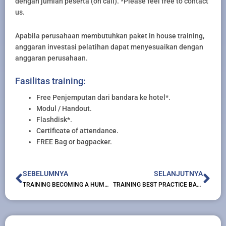
dengan jumlah peserta (on call). *Please feel free to contact
us.
Apabila perusahaan membutuhkan paket in house training,
anggaran investasi pelatihan dapat menyesuaikan dengan
anggaran perusahaan.
Fasilitas training:
Free Penjemputan dari bandara ke hotel*.
Modul / Handout.
Flashdisk*.
Certificate of attendance.
FREE Bag or bagpacker.
Prev
Nex
SEBELUMNYA
SELANJUTNYA
TRAINING BECOMING A HUMAN RESOURCES PROFESSIONAL
TRAINING BEST PRACTICE BASIC HUMAN RESOURCE MANAGEMENT