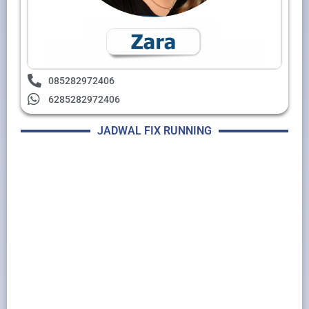
085282972406
6285282972406
JADWAL FIX RUNNING