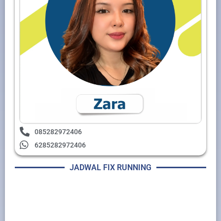
085282972406
6285282972406
JADWAL FIX RUNNING