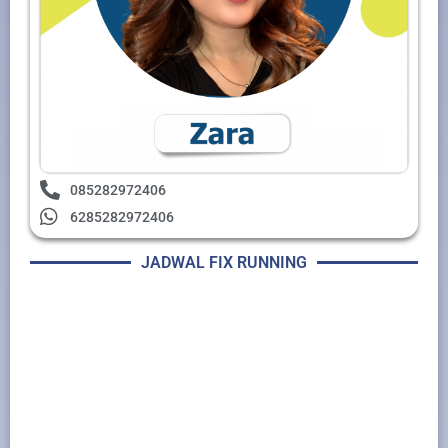
085282972406
6285282972406
JADWAL FIX RUNNING