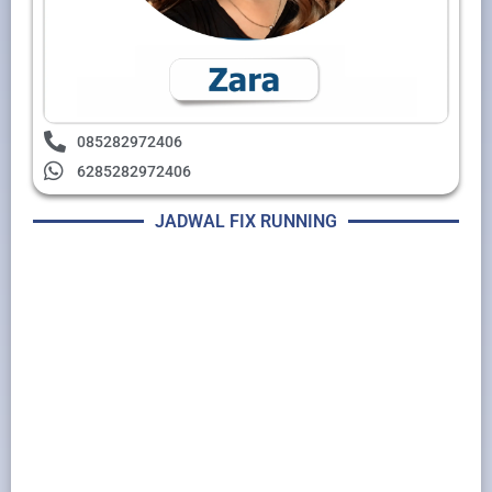
085282972406
6285282972406
JADWAL FIX RUNNING