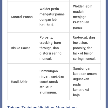
Welder lebih
Welder perlu
mudah
mengatur panas
Kontrol Panas
menjaga
dengan lebih
kestabilan
hati-hati.
panas.
Porosity,
Undercut, slag
cracking, burn
inclusion,
Risiko Cacat
through, dan
porosity, dan
distorsi sering
lack of fusion
muncul.
sering muncul.
Sambungan
Sambungan
kuat dan umum
ringan, rapi, dan
digunakan
Hasil Akhir
cocok untuk
pada
struktur
konstruksi
aluminium.
baja.
Tujuan Training Welding Aluminium