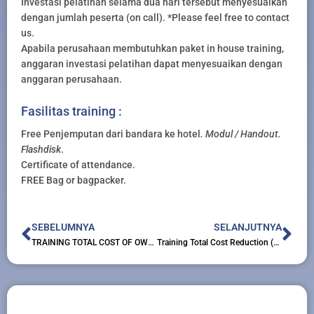
Investasi pelatihan selama dua hari tersebut menyesuaikan
dengan jumlah peserta (on call). *Please feel free to contact
us.
Apabila perusahaan membutuhkan paket in house training,
anggaran investasi pelatihan dapat menyesuaikan dengan
anggaran perusahaan.
Fasilitas training :
Free Penjemputan dari bandara ke hotel
. Modul / Handout.
Flashdisk
.
Certificate of attendance.
FREE Bag or bagpacker.
Prev
Nex
SEBELUMNYA
SELANJUTNYA
TRAINING TOTAL COST OF OWNERSHIP ANALYSIS
Training Total Cost Reduction (tcr)