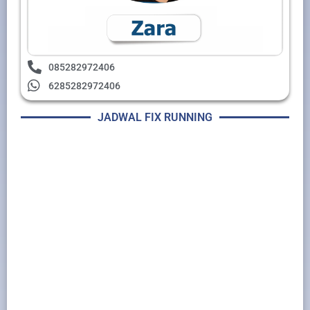
085282972406
6285282972406
JADWAL FIX RUNNING