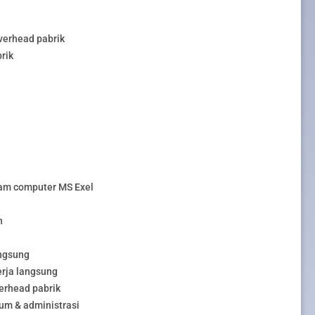
verhead pabrik
rik
am computer MS Exel
n
angsung
erja langsung
erhead pabrik
um & administrasi