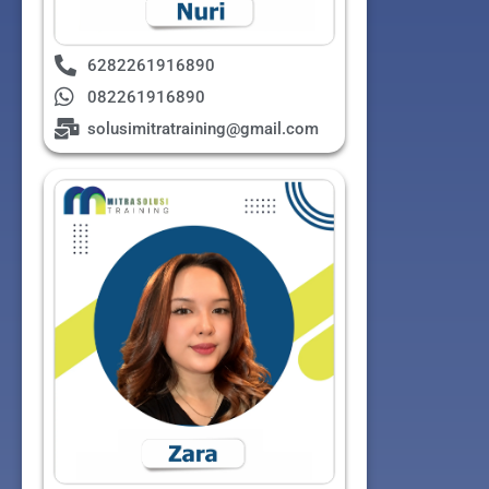
6282261916890
082261916890
solusimitratraining@gmail.com