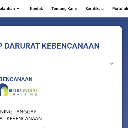
elatihan
Kontak
Tentang Kami
Sertifikasi
Portofol
P DARURAT KEBENCANAAN
EBENCANAAN