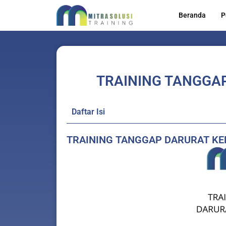
Lewati
Beranda
P
ke
konten
TRAINING TANGGA
Daftar Isi
TRAINING TANGGAP DARURAT K