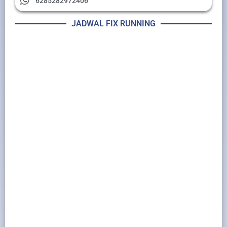
6285282972406
JADWAL FIX RUNNING