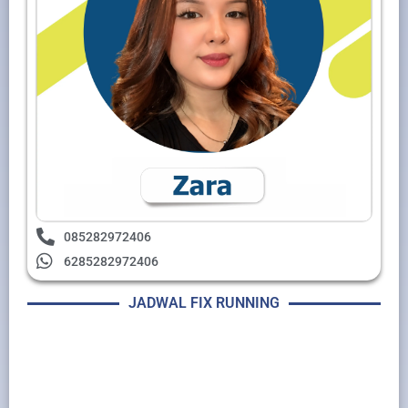
085282972406
6285282972406
JADWAL FIX RUNNING