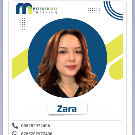
085282972406
6285282972406