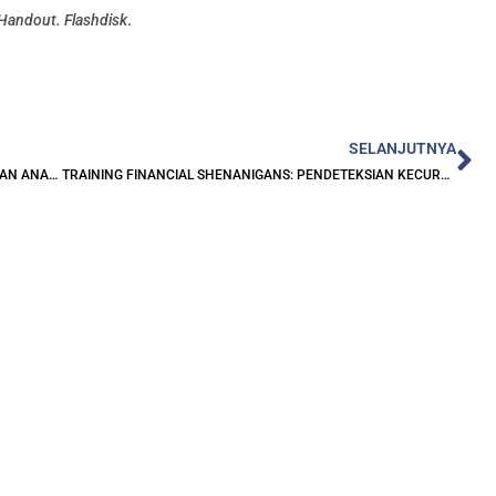
 Handout. Flashdisk
.
Ne
SELANJUTNYA
TRAINING FINANCIAL REPORT WRITING TECHNIQUE DAN ANALYSIS
TRAINING FINANCIAL SHENANIGANS: PENDETEKSIAN KECURANGAN DALAM LAPORAN KEUANGAN