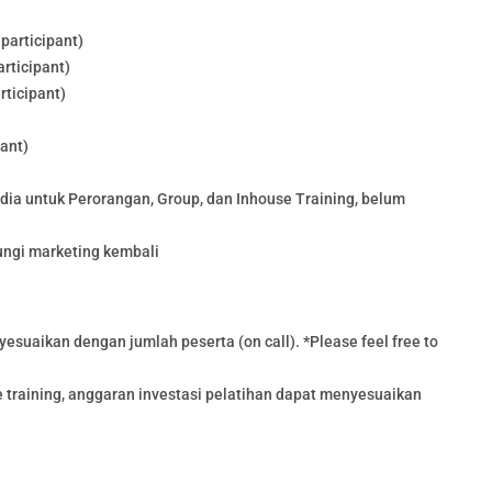
participant)
rticipant)
rticipant)
pant)
edia untuk Perorangan, Group, dan Inhouse Training, belum
ungi marketing kembali
esuaikan dengan jumlah peserta (on call). *Please feel free to
training, anggaran investasi pelatihan dapat menyesuaikan