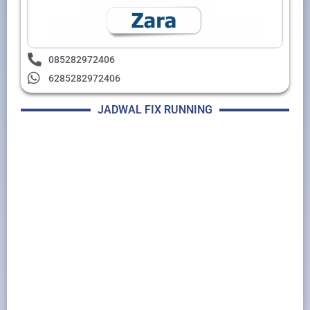
085282972406
6285282972406
JADWAL FIX RUNNING