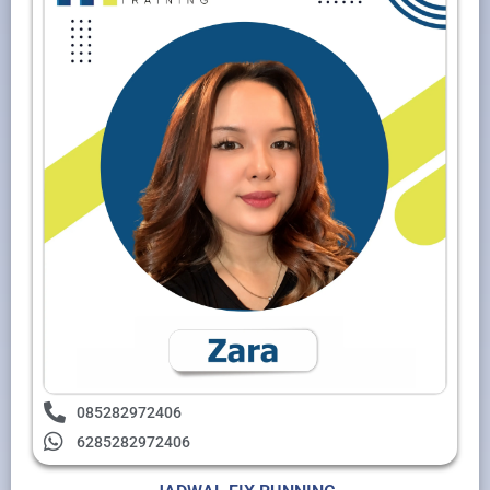
085282972406
6285282972406