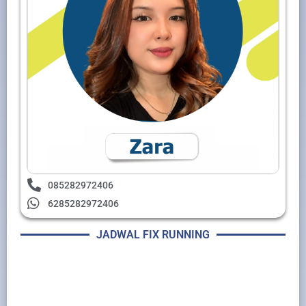
085282972406
6285282972406
JADWAL FIX RUNNING