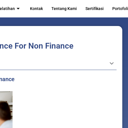
elatihan
Kontak
Tentang Kami
Sertifikasi
Portofol
ance For Non Finance
inance