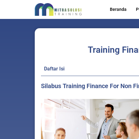
Lewati
Beranda
P
ke
konten
Training Fin
Daftar Isi
Silabus Training Finance For Non F