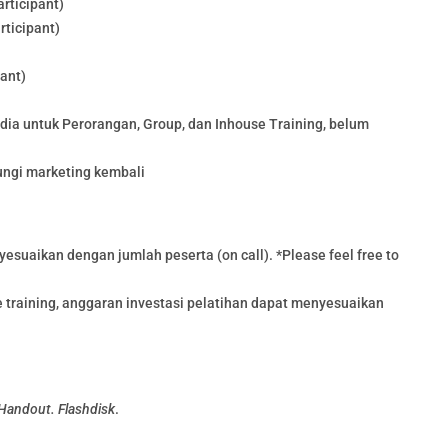
rticipant)
rticipant)
pant)
edia untuk Perorangan, Group, dan Inhouse Training, belum
ungi marketing kembali
esuaikan dengan jumlah peserta (on call). *Please feel free to
training, anggaran investasi pelatihan dapat menyesuaikan
 Handout. Flashdisk
.