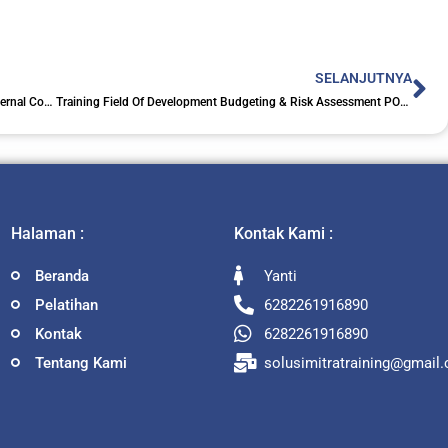
Ne
SELANJUTNYA
Training Executive Roadmap to Fraud Prevention and Internal Control
Training Field Of Development Budgeting & Risk Assessment POD AFE and WP&B
Halaman :
Kontak Kami :
Beranda
Yanti
Pelatihan
6282261916890
Kontak
6282261916890
Tentang Kami
solusimitratraining@gmail