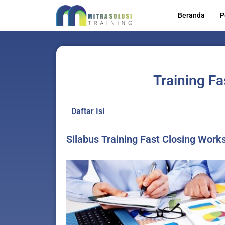
Lewati
Beranda
P
ke
konten
Training F
Daftar Isi
Silabus Training Fast Closing Work