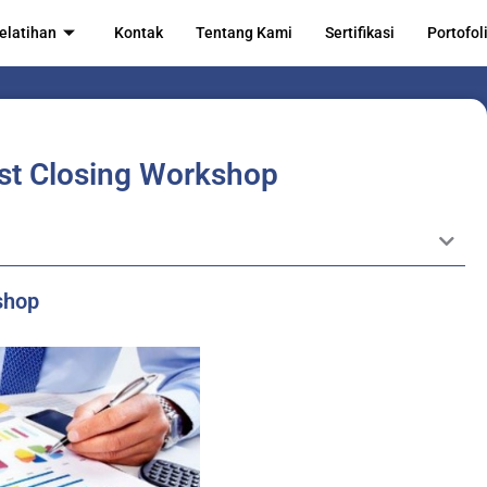
elatihan
Kontak
Tentang Kami
Sertifikasi
Portofol
ast Closing Workshop
shop