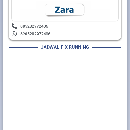
085282972406
6285282972406
JADWAL FIX RUNNING