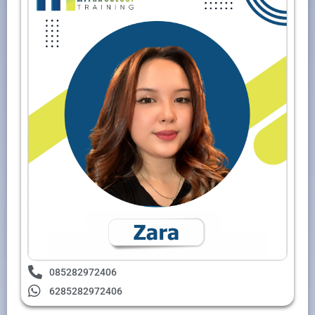
085282972406
6285282972406