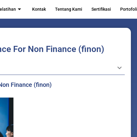
elatihan
Kontak
Tentang Kami
Sertifikasi
Portofol
nce For Non Finance (finon)
Non Finance (finon)