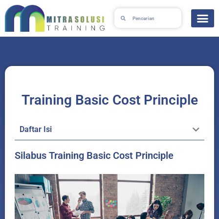
Skip
Search
Search
to
content
Training Basic Cost Principle
Daftar Isi
Silabus Training Basic Cost Principle