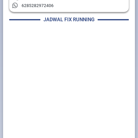
6285282972406
JADWAL FIX RUNNING