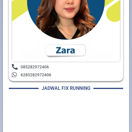
085282972406
6285282972406
JADWAL FIX RUNNING