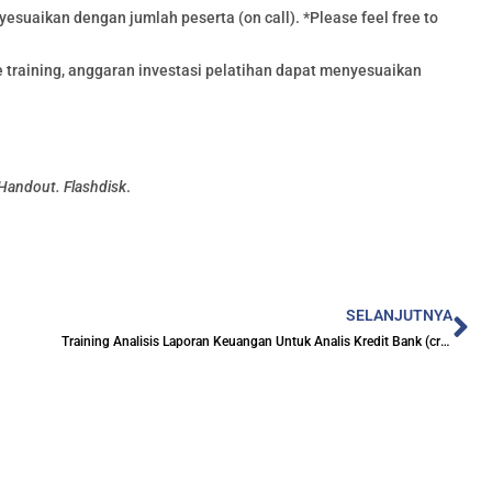
esuaikan dengan jumlah peserta (on call). *Please feel free to
training, anggaran investasi pelatihan dapat menyesuaikan
 Handout. Flashdisk
.
Ne
SELANJUTNYA
Training Analisis Laporan Keuangan Untuk Analis Kredit Bank (credit analyst) Sektor Telekomunikasi