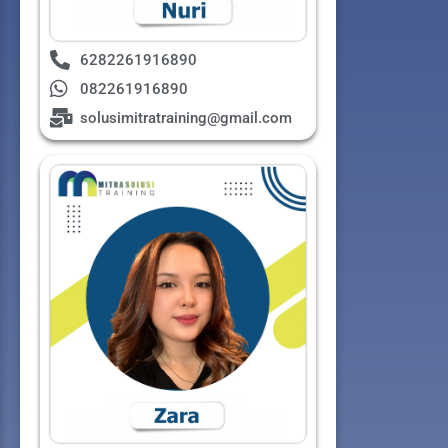
6282261916890
082261916890
solusimitratraining@gmail.com