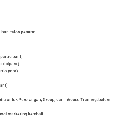
uhan calon peserta
participant)
rticipant)
rticipant)
pant)
edia untuk Perorangan, Group, dan Inhouse Training, belum
ungi marketing kembali