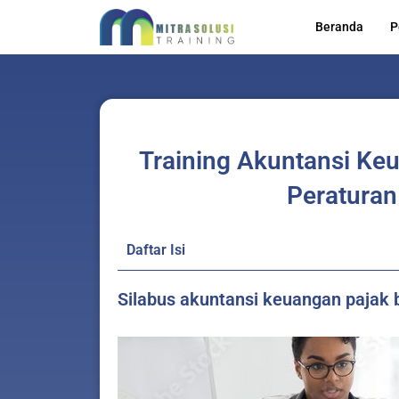
Skip
Beranda
P
to
content
Training Akuntansi Ke
Peraturan
Daftar Isi
Silabus akuntansi keuangan pajak b