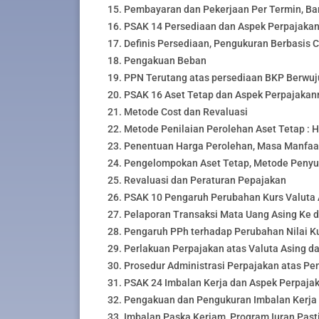
Pembayaran dan Pekerjaan Per Termin, Bar
PSAK 14 Persediaan dan Aspek Perpajaka
Definis Persediaan, Pengukuran Berbasis 
Pengakuan Beban
PPN Terutang atas persediaan BKP Berwuj
PSAK 16 Aset Tetap dan Aspek Perpajakan
Metode Cost dan Revaluasi
Metode Penilaian Perolehan Aset Tetap : Hi
Penentuan Harga Perolehan, Masa Manfaat 
Pengelompokan Aset Tetap, Metode Penyu
Revaluasi dan Peraturan Pepajakan
PSAK 10 Pengaruh Perubahan Kurs Valuta 
Pelaporan Transaksi Mata Uang Asing Ke 
Pengaruh PPh terhadap Perubahan Nilai K
Perlakuan Perpajakan atas Valuta Asing da
Prosedur Administrasi Perpajakan atas P
PSAK 24 Imbalan Kerja dan Aspek Perpaja
Pengakuan dan Pengukuran Imbalan Kerja
Imbalan Paska Kerjam, Program Iuran Past