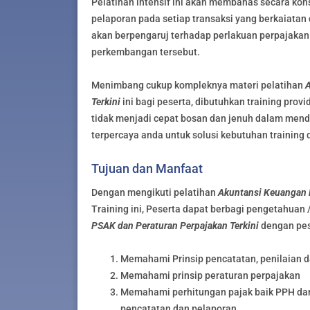
Pelatihan intensif ini akan membahas secara kon
pelaporan pada setiap transaksi yang berkaiata
akan berpengaruj terhadap perlakuan perpajakan
perkembangan tersebut.
Menimbang cukup kompleknya materi pelatihan
A
Terkini
ini bagi peserta, dibutuhkan training pro
tidak menjadi cepat bosan dan jenuh dalam mendal
terpercaya anda untuk solusi kebutuhan training 
Tujuan dan Manfaat
Dengan mengikuti pelatihan
Akuntansi Keuangan P
Training ini, Peserta dapat berbagi pengetahuan
PSAK dan Peraturan Perpajakan Terkini
dengan pese
Memahami Prinsip pencatatan, penilaian 
Memahami prinsip peraturan perpajakan
Memahami perhitungan pajak baik PPH dan
pencatatan dan pelaporan