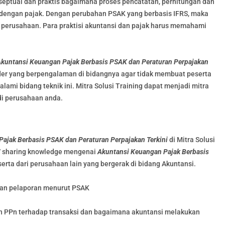
septual dan praktis bagaimana proses pencatatan, perhitungan dan
n dengan pajak. Dengan perubahan PSAK yang berbasis IFRS, maka
 perusahaan. Para praktisi akuntansi dan pajak harus memahami
kuntansi Keuangan Pajak Berbasis PSAK dan Peraturan Perpajakan
vider yang berpengalaman di bidangnya agar tidak membuat peserta
ami bidang teknik ini. Mitra Solusi Training dapat menjadi mitra
di perusahaan anda.
ajak Berbasis PSAK dan Peraturan Perpajakan Terkini
di Mitra Solusi
 / sharing knowledge mengenai
Akuntansi Keuangan Pajak Berbasis
rta dari perusahaan lain yang bergerak di bidang Akuntansi.
dan pelaporan menurut PSAK
 PPn terhadap transaksi dan bagaimana akuntansi melakukan