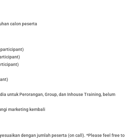
uhan calon peserta
participant)
rticipant)
rticipant)
pant)
edia untuk Perorangan, Group, dan Inhouse Training, belum
ungi marketing kembali
esuaikan dengan jumlah peserta (on call). *Please feel free to