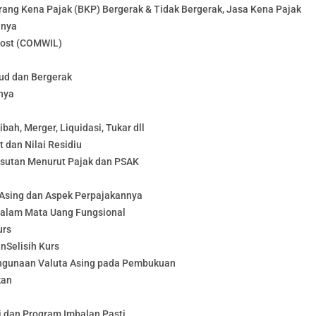
ang Kena Pajak (BKP) Bergerak & Tidak Bergerak, Jasa Kena Pajak
nnya
Cost (COMWIL)
ud dan Bergerak
nya
bah, Merger, Liquidasi, Tukar dll
dan Nilai Residiu
sutan Menurut Pajak dan PSAK
Asing dan Aspek Perpajakannya
dalam Mata Uang Fungsional
urs
nSelisih Kurs
engunaan Valuta Asing pada Pembukuan
kan
i dan Program Imbalan Pasti