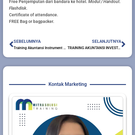
Free Penjemputan dari bandara ke hotel
. Modul / Handout.
Flashdisk
.
Certificate of attendance.
FREE Bag or bagpacker.
Prev
Nex
SEBELUMNYA
SELANJUTNYA
Training Akuntansi Instrument Keuangan Berdasarkan psak 50 dan 55
TRAINING AKUNTANSI INVESTASI DAN AKTIVA TETAP
Kontak Marketing