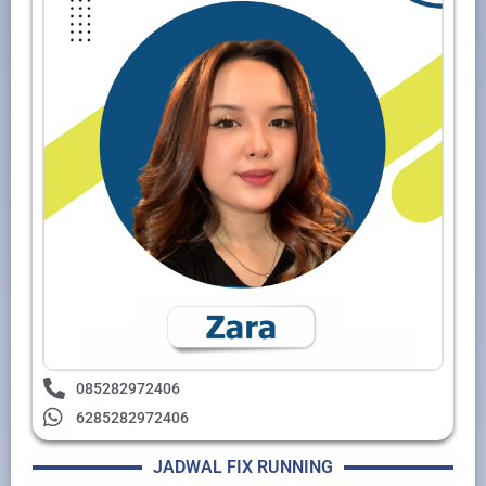
085282972406
6285282972406
JADWAL FIX RUNNING