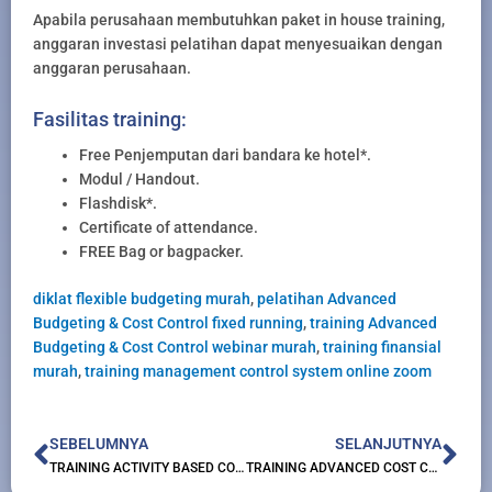
Apabila perusahaan membutuhkan paket in house training,
anggaran investasi pelatihan dapat menyesuaikan dengan
anggaran perusahaan.
Fasilitas training:
Free Penjemputan dari bandara ke hotel*.
Modul / Handout.
Flashdisk*.
Certificate of attendance.
FREE Bag or bagpacker.
diklat flexible budgeting murah
, 
pelatihan Advanced
Budgeting & Cost Control fixed running
, 
training Advanced
Budgeting & Cost Control webinar murah
, 
training finansial
murah
, 
training management control system online zoom
Prev
Nex
SEBELUMNYA
SELANJUTNYA
TRAINING ACTIVITY BASED COSTING
TRAINING ADVANCED COST CONTROL A STRATEGIC GUIDE