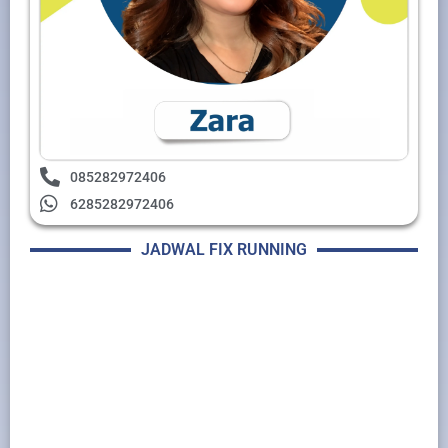
085282972406
6285282972406
JADWAL FIX RUNNING