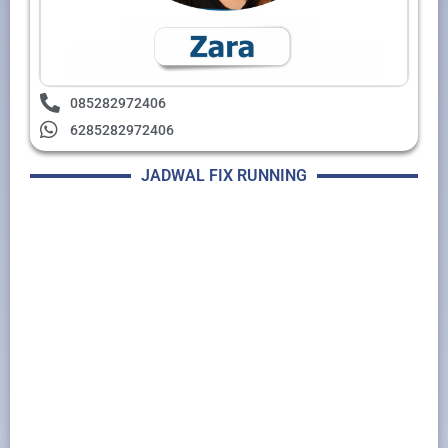
085282972406
6285282972406
JADWAL FIX RUNNING