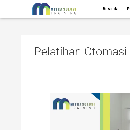
Skip
Beranda
P
to
content
Pelatihan Otomasi 
TRAINING
WELL
DESIGN
AND
ENGINEERING