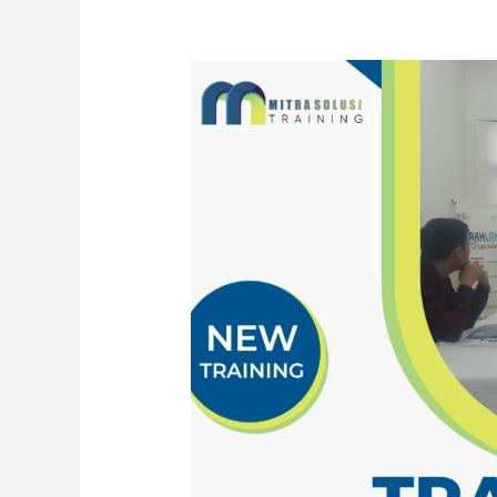
TRAINING
MARINE
CORROSION
AND
PREVENTION
FOR
OFFSHORE
STRUCTURE