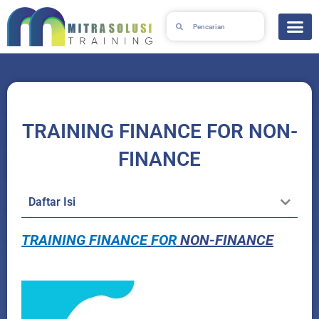
Lewati
Search
Search
ke
konten
TRAINING FINANCE FOR NON-
FINANCE
Daftar Isi
TRAINING
FINANCE
FOR
NON-FINANCE