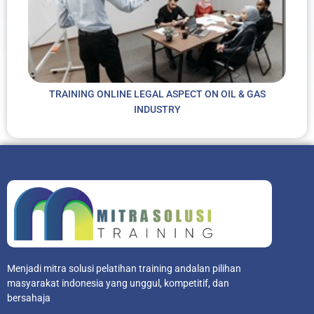
TRAINING ONLINE LEGAL ASPECT ON OIL & GAS
INDUSTRY
Menjadi mitra solusi pelatihan training andalan pilihan
masyarakat indonesia yang unggul, kompetitif, dan
bersahaja