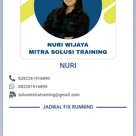
NURI
6282261916890
082261916890
solusimitratraining@gmail.com
JADWAL FIX RUNNING