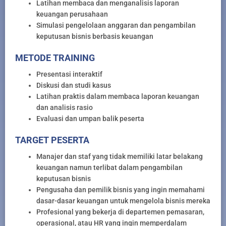
Latihan membaca dan menganalisis laporan
keuangan perusahaan
Simulasi pengelolaan anggaran dan pengambilan
keputusan bisnis berbasis keuangan
METODE TRAINING
Presentasi interaktif
Diskusi dan studi kasus
Latihan praktis dalam membaca laporan keuangan
dan analisis rasio
Evaluasi dan umpan balik peserta
TARGET PESERTA
Manajer dan staf yang tidak memiliki latar belakang
keuangan namun terlibat dalam pengambilan
keputusan bisnis
Pengusaha dan pemilik bisnis yang ingin memahami
dasar-dasar keuangan untuk mengelola bisnis mereka
Profesional yang bekerja di departemen pemasaran,
operasional, atau HR yang ingin memperdalam