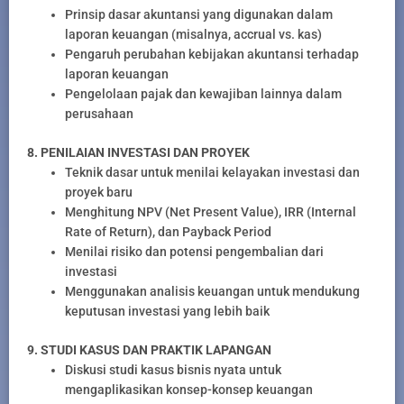
Prinsip dasar akuntansi yang digunakan dalam
laporan keuangan (misalnya, accrual vs. kas)
Pengaruh perubahan kebijakan akuntansi terhadap
laporan keuangan
Pengelolaan pajak dan kewajiban lainnya dalam
perusahaan
8. PENILAIAN INVESTASI DAN PROYEK
Teknik dasar untuk menilai kelayakan investasi dan
proyek baru
Menghitung NPV (Net Present Value), IRR (Internal
Rate of Return), dan Payback Period
Menilai risiko dan potensi pengembalian dari
investasi
Menggunakan analisis keuangan untuk mendukung
keputusan investasi yang lebih baik
9. STUDI KASUS DAN PRAKTIK LAPANGAN
Diskusi studi kasus bisnis nyata untuk
mengaplikasikan konsep-konsep keuangan