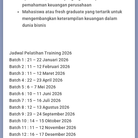
pemahaman keuangan perusahaan
Mahasiswa atau fresh graduate yang tertarik untuk
mengembangkan keterampilan keuangan dalam
dunia bisnis
Jadwal Pelatihan Training 2026
Batch 1 : 21 – 22 Januari 2026
Batch 2 : 11 – 12 Februari 2026
Batch 3 : 11 – 12 Maret 2026
Batch 4 : 22 – 23 April 2026
Batch 5 : 6 – 7 Mei 2026
Batch 6 : 10 – 11 Juni 2026
Batch 7 : 15 – 16 Juli 2026
Batch 8 : 12 – 13 Agustus 2026
Batch 9 : 23 – 24 September 2026
Batch 10 : 14 – 15 Oktober 2026
Batch 11 : 11 – 12 November 2026
Batch 12 : 16 – 17 Desember 2026