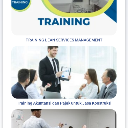
TRAINING LEAN SERVICES MANAGEMENT
Training Akuntansi dan Pajak untuk Jasa Konstruksi