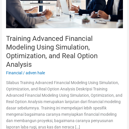
and
Real
Option
Analysis
Training Advanced Financial
Modeling Using Simulation,
Optimization, and Real Option
Analysis
Financial
/
adven hale
Silabus Training Advanced Financial Modeling Using Simulation,
Optimization, and Real Option Analysis Deskripsi Training
Advanced Financial Modeling Using Simulation, Optimization, and
Real Option Analysis merupakan lanjutan dari financial modeling
dasar sebelumnya. Training ini mempelajari lebih spesifik
mengenai bagaimana caranya menyiapkan financial modeling
dan membangun proyeksi, bagaimana caranya penyusunan
laporan laba rugi, arus kas dan neraca […]