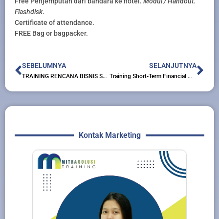
Free Penjemputan dari bandara ke hotel
. Modul / Handout.
Flashdisk
.
Certificate of attendance.
FREE Bag or bagpacker.
Prev
Nex
SEBELUMNYA
SELANJUTNYA
TRAINING RENCANA BISNIS STRATEGIS
Training Short-Term Financial Management
Kontak Marketing