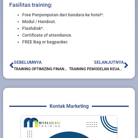
Fasilitas training:
Free Penjemputan dari bandara ke hotel*.
Modul / Handout.
Flashdisk*.
Certificate of attendance.
FREE Bag or bagpacker.
Prev
Nex
SEBELUMNYA
SELANJUTNYA
TRAINING OPTIMIZING FINANCIAL ANALYSIS WITH MS EXCEL
TRAINING PEMODELAN KEUANGAN UNTUK MENYUSUN ANGGARAN PERUSAHAAN
Kontak Marketing